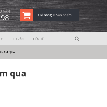
Ư VẤN
498
Giỏ hàng:
0 Sản phẩm
EO
TƯ VẤN
LIÊN HỆ
0 NĂM QUA
ăm qua