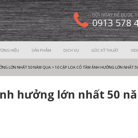
GỌI NGAY ĐỂ ĐƯỢC T
0913 578 
ƠNG HIỆU
SẢN PHẨM
DỊCH VỤ
GÓC KỸ THUẬT
VID
ƯỞNG LỚN NHẤT 50 NĂM QUA
>
10 CẶP LOA CÓ TẦM ẢNH HƯỞNG LỚN NHẤT 5
 ảnh hưởng lớn nhất 50 n