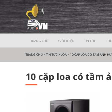
TRANG CHỦ
GIỚI THIỆU
TIN TỨC
THƯ
TRANG CHỦ
>
TIN TỨC
>
LOA
>
10 CẶP LOA CÓ TẦM ẢNH H
10 cặp loa có tầm