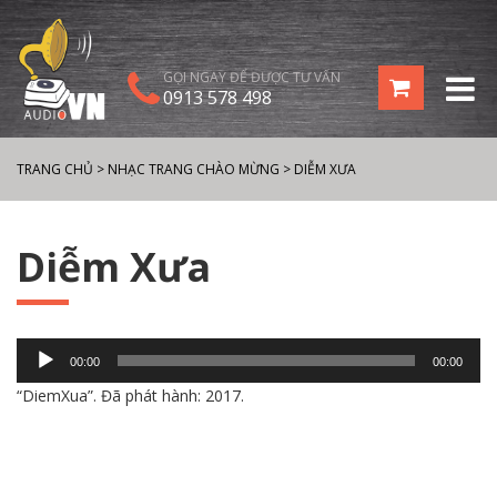
GỌI NGAY ĐỂ ĐƯỢC TƯ VẤN
0913 578 498
TRANG CHỦ
>
NHẠC TRANG CHÀO MỪNG
>
DIỄM XƯA
Diễm Xưa
Trình
00:00
00:00
chơi
“DiemXua”. Đã phát hành: 2017.
Audio