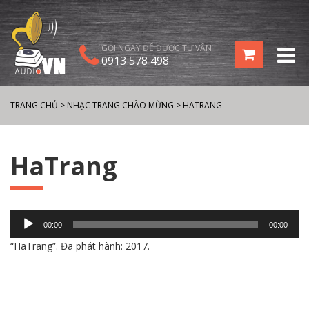
GỌI NGAY ĐỂ ĐƯỢC TƯ VẤN
0913 578 498
TRANG CHỦ
>
NHẠC TRANG CHÀO MỪNG
>
HATRANG
HaTrang
Trình
00:00
00:00
chơi
“HaTrang”. Đã phát hành: 2017.
Audio