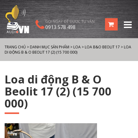
GỌI NGAY ĐỂ ĐƯỢC TƯ VẤN
0913 578 498
TRANG CHỦ
>
DANH MỤC SẢN PHẨM
>
LOA
>
LOA B&O BEOLIT 17
>
LOA
DI ĐỘNG B & O BEOLIT 17 (2) (15 700 000)
Loa di động B & O
Beolit 17 (2) (15 700
000)