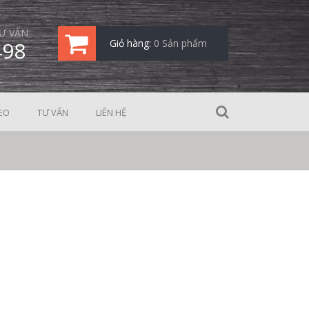
Ư VẤN
498
Giỏ hàng:
0 Sản phẩm
EO
TƯ VẤN
LIÊN HỆ