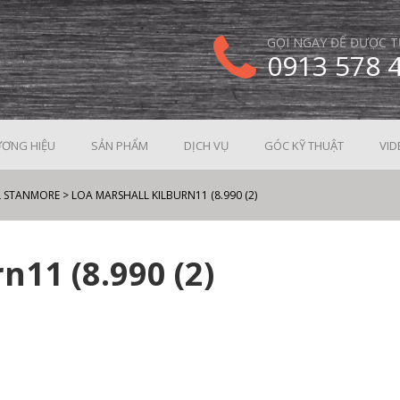
GỌI NGAY ĐỂ ĐƯỢC T
0913 578 
ƠNG HIỆU
SẢN PHẨM
DỊCH VỤ
GÓC KỸ THUẬT
VID
L STANMORE
>
LOA MARSHALL KILBURN11 (8.990 (2)
n11 (8.990 (2)