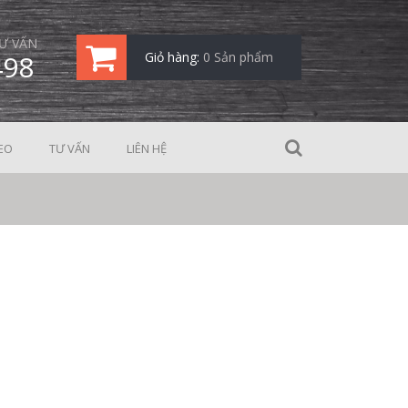
Ư VẤN
498
Giỏ hàng:
0 Sản phẩm
EO
TƯ VẤN
LIÊN HỆ