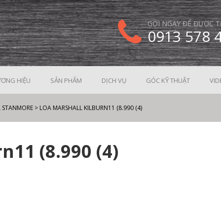
GỌI NGAY ĐỂ ĐƯỢC T
0913 578 
ƠNG HIỆU
SẢN PHẨM
DỊCH VỤ
GÓC KỸ THUẬT
VID
L STANMORE
>
LOA MARSHALL KILBURN11 (8.990 (4)
n11 (8.990 (4)