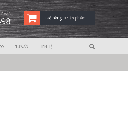
Ư VẤN
498
Giỏ hàng:
0 Sản phẩm
EO
TƯ VẤN
LIÊN HỆ