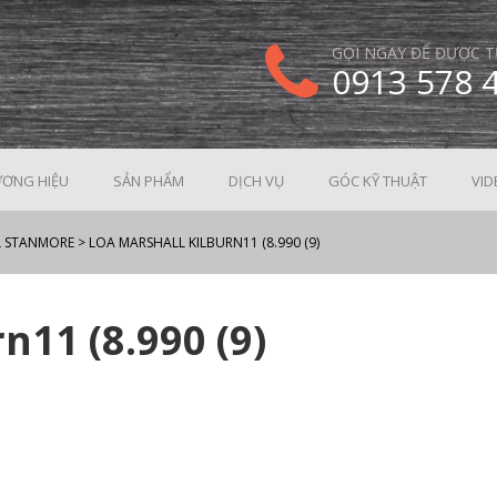
GỌI NGAY ĐỂ ĐƯỢC T
0913 578 
ƠNG HIỆU
SẢN PHẨM
DỊCH VỤ
GÓC KỸ THUẬT
VID
L STANMORE
>
LOA MARSHALL KILBURN11 (8.990 (9)
n11 (8.990 (9)