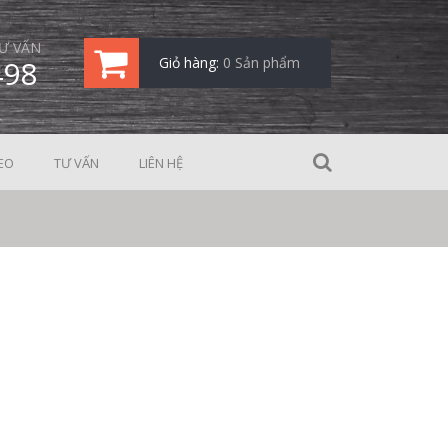
Ư VẤN
498
Giỏ hàng:
0 Sản phẩm
EO
TƯ VẤN
LIÊN HỆ