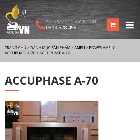
GỌI NGAY ĐỂ ĐƯỢC TƯ VẤN
0913 578 498
TRANG CHỦ
>
DANH MỤC SẢN PHẨM
>
AMPLI
>
POWER AMPLY
ACCUPHASE A-70
>
ACCUPHASE A-70
ACCUPHASE A-70