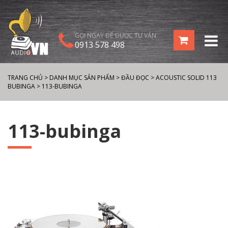
GỌI NGAY ĐỂ ĐƯỢC TƯ VẤN
0913 578 498
TRANG CHỦ
>
DANH MỤC SẢN PHẨM
>
ĐẦU ĐỌC
>
ACOUSTIC SOLID 113
BUBINGA
>
113-BUBINGA
113-bubinga