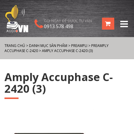
GỌI NGAY ĐỂ ĐƯỢC TƯ VẤN
0913 578 498
TRANG CHỦ
>
DANH MỤC SẢN PHẨM
>
PREAMPLI
>
PREAMPLY
ACCUPHASE C-2420
>
AMPLY ACCUPHASE C-2420 (3)
Amply Accuphase C-
2420 (3)