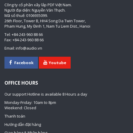
Công ty cổ phần xây lắp PDF Việt Nam.
Người đại diện: Nguyễn Văn Thạch.
Mã số thuế: 0106935099.
26th Floor, Tower B, HH4 Song Da Twin Tower,
Pham Hung, My Đinh 1, Nam Tu Liem Dist., Hanoi
Tel: +84-243-960 88 66
Fax: +84-243-960 88 66
Email: info@audio.vn
Facebook
Youtube
OFFICE HOURS
Our support Hotline is available 8 Hours a day
Monday-Friday: 10am to 8pm
Weekend: Closed
Thanh toán
Hướng dẫn đặt hàng
Giao hàng & Nhận hàng