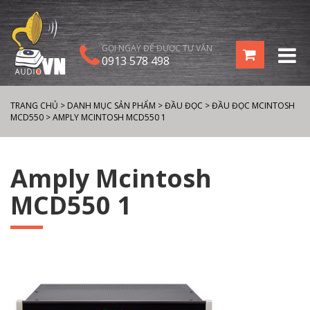
GỌI NGAY ĐỂ ĐƯỢC TƯ VẤN
0913 578 498
TRANG CHỦ
>
DANH MỤC SẢN PHẨM
>
ĐẦU ĐỌC
>
ĐẦU ĐỌC MCINTOSH
MCD550
>
AMPLY MCINTOSH MCD550 1
Amply Mcintosh
MCD550 1