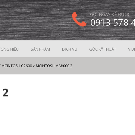
GỌI NGAY ĐỂ ĐƯỢC T
0913 578 
ƠNG HIỆU
SẢN PHẨM
DỊCH VỤ
GÓC KỸ THUẬT
VID
Y MCINTOSH C2600
>
MCINTOSH MA8000 2
 2