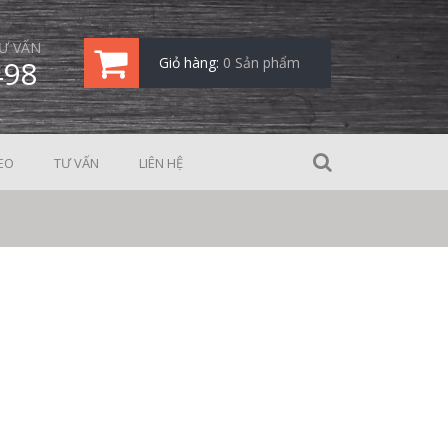
Ư VẤN
498
Giỏ hàng:
0 Sản phẩm
EO
TƯ VẤN
LIÊN HỆ