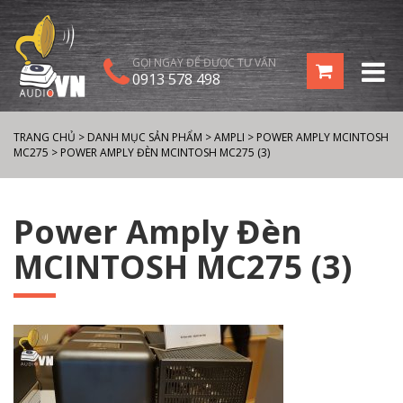
GỌI NGAY ĐỂ ĐƯỢC TƯ VẤN
0913 578 498
TRANG CHỦ
>
DANH MỤC SẢN PHẨM
>
AMPLI
>
POWER AMPLY MCINTOSH
MC275
>
POWER AMPLY ĐÈN MCINTOSH MC275 (3)
Power Amply Đèn
MCINTOSH MC275 (3)