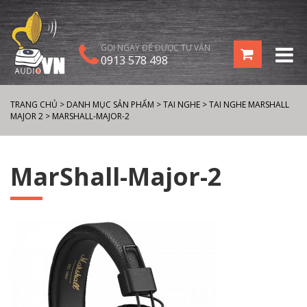
GỌI NGAY ĐỂ ĐƯỢC TƯ VẤN
0913 578 498
TRANG CHỦ
>
DANH MỤC SẢN PHẨM
>
TAI NGHE
>
TAI NGHE MARSHALL
MAJOR 2
>
MARSHALL-MAJOR-2
MarShall-Major-2