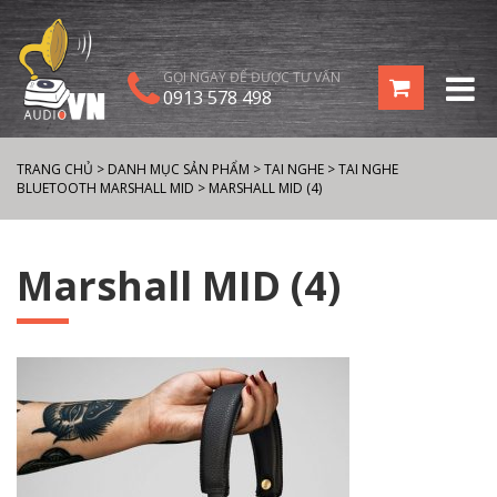
GỌI NGAY ĐỂ ĐƯỢC TƯ VẤN
0913 578 498
TRANG CHỦ
>
DANH MỤC SẢN PHẨM
>
TAI NGHE
>
TAI NGHE
BLUETOOTH MARSHALL MID
>
MARSHALL MID (4)
Marshall MID (4)