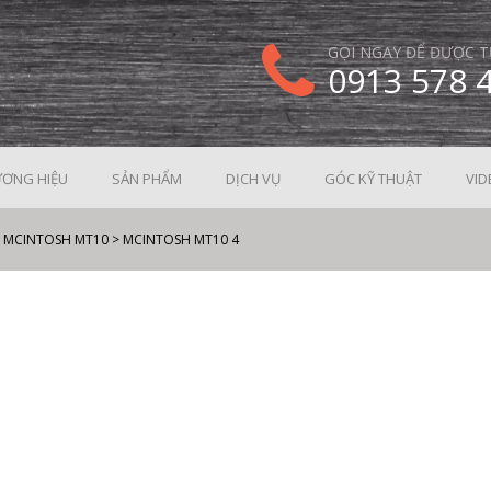
GỌI NGAY ĐỂ ĐƯỢC T
0913 578 
ƠNG HIỆU
SẢN PHẨM
DỊCH VỤ
GÓC KỸ THUẬT
VID
 MCINTOSH MT10
>
MCINTOSH MT10 4