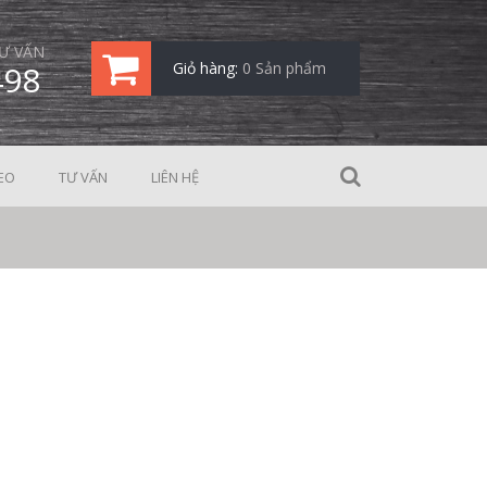
Ư VẤN
498
Giỏ hàng:
0 Sản phẩm
EO
TƯ VẤN
LIÊN HỆ