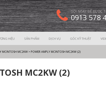
GỌI NGAY ĐỂ ĐƯỢC T
0913 578 
ƠNG HIỆU
SẢN PHẨM
DỊCH VỤ
GÓC KỸ THUẬT
VID
Y MCINTOSH MC2KW
>
POWER AMPLY MCINTOSH MC2KW (2)
TOSH MC2KW (2)