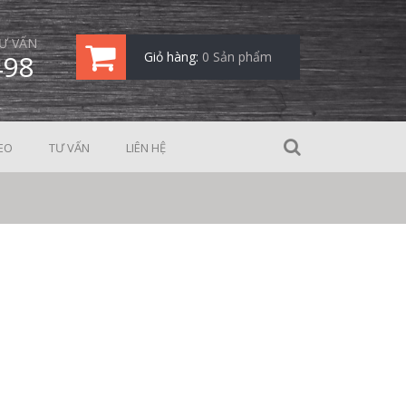
Ư VẤN
498
Giỏ hàng:
0 Sản phẩm
EO
TƯ VẤN
LIÊN HỆ