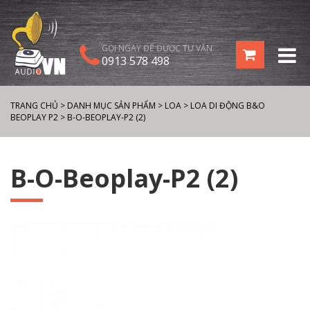
GỌI NGAY ĐỂ ĐƯỢC TƯ VẤN
0913 578 498
TRANG CHỦ
>
DANH MỤC SẢN PHẨM
>
LOA
>
LOA DI ĐỘNG B&O
BEOPLAY P2
>
B-O-BEOPLAY-P2 (2)
B-O-Beoplay-P2 (2)