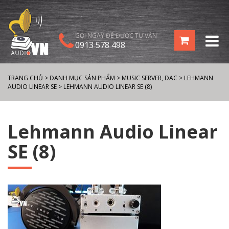
GỌI NGAY ĐỂ ĐƯỢC TƯ VẤN
0913 578 498
TRANG CHỦ
>
DANH MỤC SẢN PHẨM
>
MUSIC SERVER, DAC
>
LEHMANN
AUDIO LINEAR SE
>
LEHMANN AUDIO LINEAR SE (8)
Lehmann Audio Linear
SE (8)