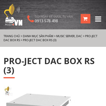
GỌI NGAY ĐỂ ĐƯỢC TƯ VẤN
0913 578 498
TRANG CHỦ
>
DANH MỤC SẢN PHẨM
>
MUSIC SERVER, DAC
>
PRO-JECT
DAC BOX RS
>
PRO-JECT DAC BOX RS (3)
PRO-JECT DAC BOX RS
(3)