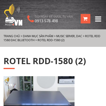
GỌI NGAY ĐỂ ĐƯỢC TƯ VẤN
0913 578 498
TRANG CHỦ
>
DANH MỤC SẢN PHẨM
>
MUSIC SERVER, DAC
>
ROTEL RDD
1580 DAC BLUETOOTH
>
ROTEL RDD-1580 (2)
ROTEL RDD-1580 (2)