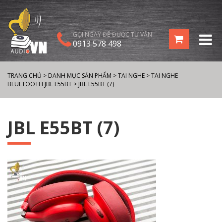
GỌI NGAY ĐỂ ĐƯỢC TƯ VẤN
0913 578 498
TRANG CHỦ
>
DANH MỤC SẢN PHẨM
>
TAI NGHE
>
TAI NGHE
BLUETOOTH JBL E55BT
>
JBL E55BT (7)
JBL E55BT (7)