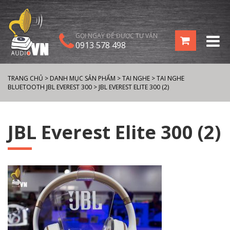
GỌI NGAY ĐỂ ĐƯỢC TƯ VẤN
0913 578 498
TRANG CHỦ
>
DANH MỤC SẢN PHẨM
>
TAI NGHE
>
TAI NGHE
BLUETOOTH JBL EVEREST 300
>
JBL EVEREST ELITE 300 (2)
JBL Everest Elite 300 (2)