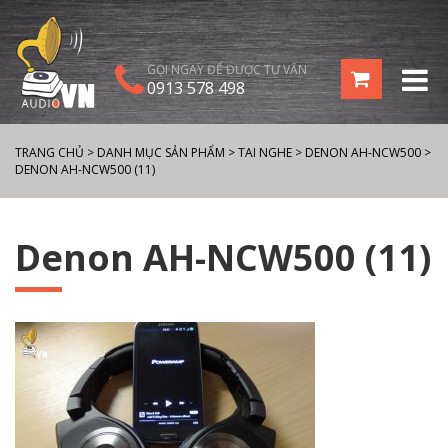
GỌI NGAY ĐỂ ĐƯỢC TƯ VẤN
0913 578 498
TRANG CHỦ
>
DANH MỤC SẢN PHẨM
>
TAI NGHE
>
DENON AH-NCW500
>
DENON AH-NCW500 (11)
Denon AH-NCW500 (11)