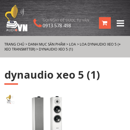
GỌI NGAY ĐỂ ĐƯỢC TƯ VẤN
0913 578 498
TRANG CHỦ
>
DANH MỤC SẢN PHẨM
>
LOA
>
LOA DYNAUDIO XEO 5 (+
XEO TRANSMITTER)
>
DYNAUDIO XEO 5 (1)
dynaudio xeo 5 (1)