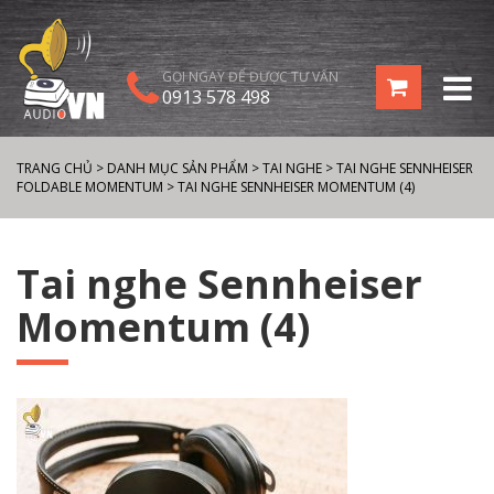
GỌI NGAY ĐỂ ĐƯỢC TƯ VẤN
0913 578 498
TRANG CHỦ
>
DANH MỤC SẢN PHẨM
>
TAI NGHE
>
TAI NGHE SENNHEISER
FOLDABLE MOMENTUM
>
TAI NGHE SENNHEISER MOMENTUM (4)
Tai nghe Sennheiser
Momentum (4)