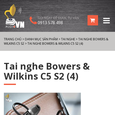
GỌI NGAY ĐỂ ĐƯỢC TƯ VẤN
0913 578 498
TRANG CHỦ
>
DANH MỤC SẢN PHẨM
>
TAI NGHE
>
TAI NGHE BOWERS &
WILKINS C5 S2
>
TAI NGHE BOWERS & WILKINS C5 S2 (4)
Tai nghe Bowers &
Wilkins C5 S2 (4)