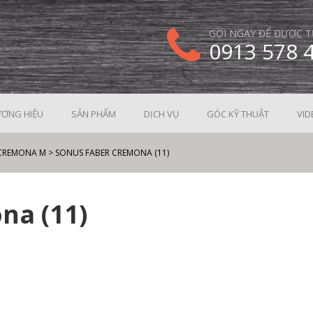
GỌI NGAY ĐỂ ĐƯỢC T
0913 578 
ƠNG HIỆU
SẢN PHẨM
DỊCH VỤ
GÓC KỸ THUẬT
VID
 CREMONA M
>
SONUS FABER CREMONA (11)
na (11)