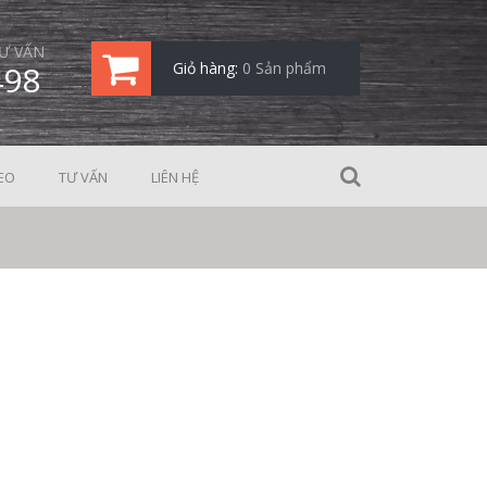
Ư VẤN
498
Giỏ hàng:
0 Sản phẩm
EO
TƯ VẤN
LIÊN HỆ