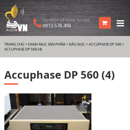
GỌI NGAY ĐỂ ĐƯỢC TƯ VẤN
0913 578 498
TRANG CHỦ
>
DANH MỤC SẢN PHẨM
>
ĐẦU ĐỌC
>
ACCUPHASE DP 560
>
ACCUPHASE DP 560 (4)
Accuphase DP 560 (4)