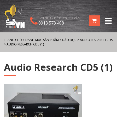
GỌI NGAY ĐỂ ĐƯỢC TƯ VẤN
0913 578 498
TRANG CHỦ
>
DANH MỤC SẢN PHẨM
>
ĐẦU ĐỌC
>
AUDIO RESEARCH CD5
>
AUDIO RESEARCH CD5 (1)
Audio Research CD5 (1)