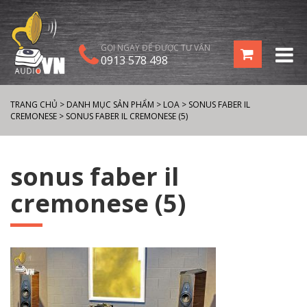
GỌI NGAY ĐỂ ĐƯỢC TƯ VẤN
0913 578 498
TRANG CHỦ
>
DANH MỤC SẢN PHẨM
>
LOA
>
SONUS FABER IL
CREMONESE
>
SONUS FABER IL CREMONESE (5)
sonus faber il
cremonese (5)