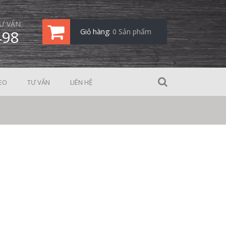
Ư VẤN
498
Giỏ hàng:
0 Sản phẩm
EO
TƯ VẤN
LIÊN HỆ