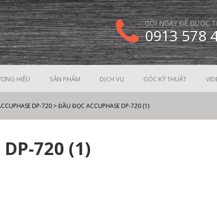
GỌI NGAY ĐỂ ĐƯỢC T
0913 578 
ƠNG HIỆU
SẢN PHẨM
DỊCH VỤ
GÓC KỸ THUẬT
VID
ACCUPHASE DP-720
>
ĐẦU ĐỌC ACCUPHASE DP-720 (1)
DP-720 (1)