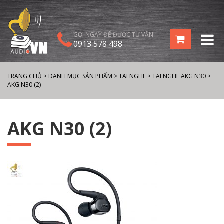
GỌI NGAY ĐỂ ĐƯỢC TƯ VẤN
0913 578 498
TRANG CHỦ
>
DANH MỤC SẢN PHẨM
>
TAI NGHE
>
TAI NGHE AKG N30
>
AKG N30 (2)
AKG N30 (2)