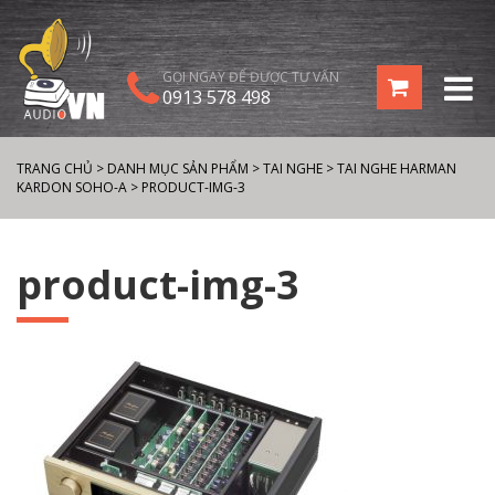
GỌI NGAY ĐỂ ĐƯỢC TƯ VẤN
0913 578 498
TRANG CHỦ
>
DANH MỤC SẢN PHẨM
>
TAI NGHE
>
TAI NGHE HARMAN
KARDON SOHO-A
>
PRODUCT-IMG-3
product-img-3