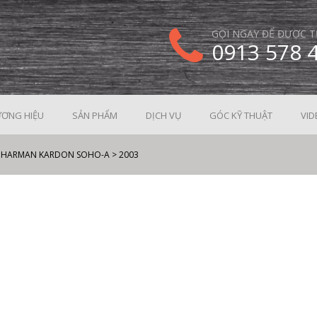
GỌI NGAY ĐỂ ĐƯỢC T
0913 578 
ƠNG HIỆU
SẢN PHẨM
DỊCH VỤ
GÓC KỸ THUẬT
VID
E HARMAN KARDON SOHO-A
>
2003