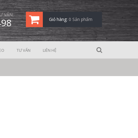
Ư VẤN
498
Giỏ hàng:
0 Sản phẩm
EO
TƯ VẤN
LIÊN HỆ