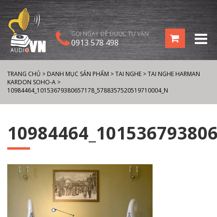
GỌI NGAY ĐỂ ĐƯỢC TƯ VẤN
0913 578 498
TRANG CHỦ
>
DANH MỤC SẢN PHẨM
>
TAI NGHE
>
TAI NGHE HARMAN
KARDON SOHO-A
>
10984464_10153679380657178_5788357520519710004_N
10984464_10153679380