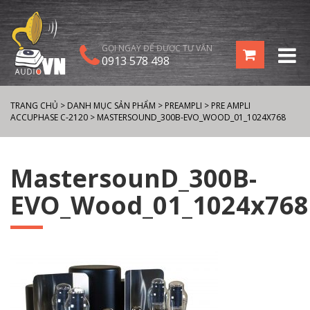
GỌI NGAY ĐỂ ĐƯỢC TƯ VẤN
0913 578 498
TRANG CHỦ
>
DANH MỤC SẢN PHẨM
>
PREAMPLI
>
PRE AMPLI
ACCUPHASE C-2120
>
MASTERSOUND_300B-EVO_WOOD_01_1024X768
MastersounD_300B-
EVO_Wood_01_1024x768