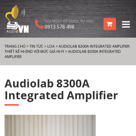
GỌI NGAY ĐỂ ĐƯỢC TƯ VẤN
0913 578 498
TRANG CHỦ
>
TIN TỨC
>
LOA
>
AUDIOLAB 8300A INTEGRATED AMPLIFIER:
THIẾT KẾ HI-END VỚI MỨC GIÁ HI-FI
>
AUDIOLAB 8300A INTEGRATED
AMPLIFIER
Audiolab 8300A
Integrated Amplifier