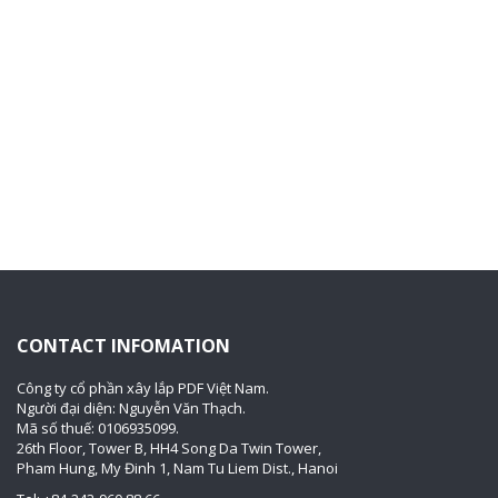
CONTACT INFOMATION
Công ty cổ phần xây lắp PDF Việt Nam.
Người đại diện: Nguyễn Văn Thạch.
Mã số thuế: 0106935099.
26th Floor, Tower B, HH4 Song Da Twin Tower,
Pham Hung, My Đinh 1, Nam Tu Liem Dist., Hanoi