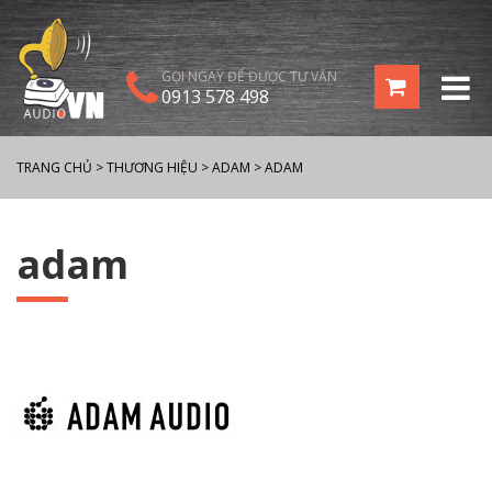
GỌI NGAY ĐỂ ĐƯỢC TƯ VẤN
0913 578 498
TRANG CHỦ
>
THƯƠNG HIỆU
>
ADAM
>
ADAM
adam