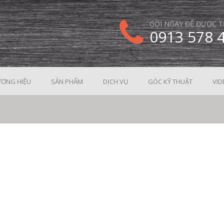
GỌI NGAY ĐỂ ĐƯỢC T
0913 578 
ƠNG HIỆU
SẢN PHẨM
DỊCH VỤ
GÓC KỸ THUẬT
VID