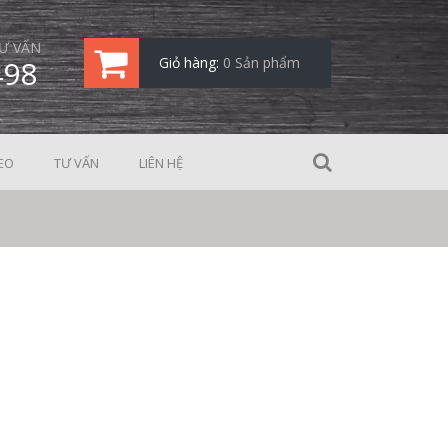
Ư VẤN
498
Giỏ hàng:
0 Sản phẩm
EO
TƯ VẤN
LIÊN HỆ