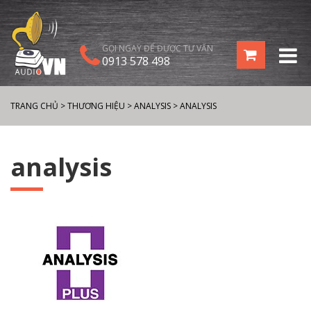
GỌI NGAY ĐỂ ĐƯỢC TƯ VẤN
0913 578 498
TRANG CHỦ
>
THƯƠNG HIỆU
>
ANALYSIS
>
ANALYSIS
analysis