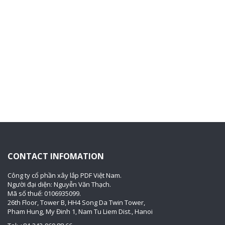
CONTACT INFOMATION
Công ty cổ phần xây lắp PDF Việt Nam.
Người đại diện: Nguyễn Văn Thạch.
Mã số thuế: 0106935099.
26th Floor, Tower B, HH4 Song Da Twin Tower,
Pham Hung, My Đinh 1, Nam Tu Liem Dist., Hanoi