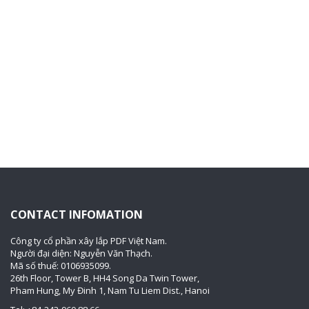
CONTACT INFOMATION
Công ty cổ phần xây lắp PDF Việt Nam.
Người đại diện: Nguyễn Văn Thạch.
Mã số thuế: 0106935099.
26th Floor, Tower B, HH4 Song Da Twin Tower,
Pham Hung, My Đinh 1, Nam Tu Liem Dist., Hanoi