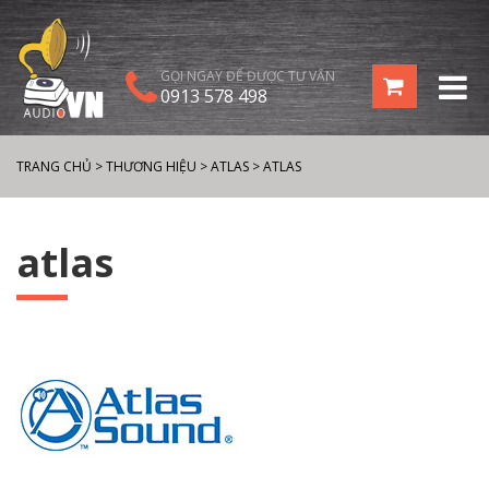
GỌI NGAY ĐỂ ĐƯỢC TƯ VẤN
0913 578 498
TRANG CHỦ
>
THƯƠNG HIỆU
>
ATLAS
>
ATLAS
atlas