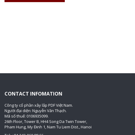
CONTACT INFOMATION
Công ty cổ phần xây lắp PDF Việt Nam.
Người đại diện: Nguyễn Văn Thạch.
Mã số thuế: 0106935099.
26th Floor, Tower B, HH4 Song Da Twin Tower,
Pham Hung, My Đinh 1, Nam Tu Liem Dist., Hanoi