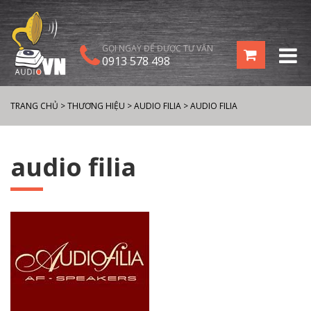
GỌI NGAY ĐỂ ĐƯỢC TƯ VẤN
0913 578 498
TRANG CHỦ
>
THƯƠNG HIỆU
>
AUDIO FILIA
>
AUDIO FILIA
audio filia