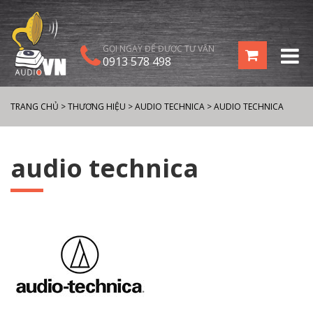
GỌI NGAY ĐỂ ĐƯỢC TƯ VẤN
0913 578 498
TRANG CHỦ
>
THƯƠNG HIỆU
>
AUDIO TECHNICA
>
AUDIO TECHNICA
audio technica