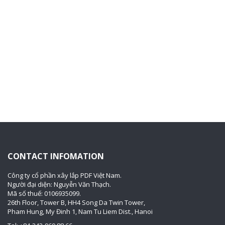
CONTACT INFOMATION
Công ty cổ phần xây lắp PDF Việt Nam.
Người đại diện: Nguyễn Văn Thạch.
Mã số thuế: 0106935099.
26th Floor, Tower B, HH4 Song Da Twin Tower,
Pham Hung, My Đinh 1, Nam Tu Liem Dist., Hanoi