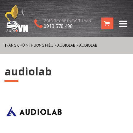
GỌI NGAY ĐỂ ĐƯỢC TƯ VẤN
0913 578 498
TRANG CHỦ
>
THƯƠNG HIỆU
>
AUDIOLAB
>
AUDIOLAB
audiolab