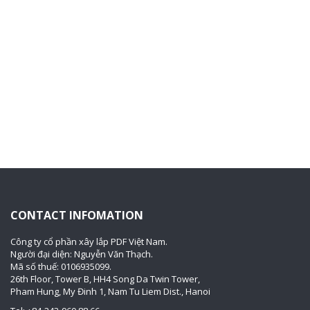
CONTACT INFOMATION
Công ty cổ phần xây lắp PDF Việt Nam.
Người đại diện: Nguyễn Văn Thạch.
Mã số thuế: 0106935099.
26th Floor, Tower B, HH4 Song Da Twin Tower,
Pham Hung, My Đinh 1, Nam Tu Liem Dist., Hanoi