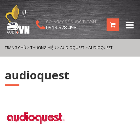
GỌI NGAY ĐỂ ĐƯỢC TƯ VẤN
0913 578 498
TRANG CHỦ
>
THƯƠNG HIỆU
>
AUDIOQUEST
>
AUDIOQUEST
audioquest