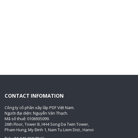
CONTACT INFOMATION
Công ty cổ phần xây lắp PDF Việt Nam.
Người đại diện: Nguyễn Văn Thạch.
Mã số thuế: 0106935099.
26th Floor, Tower B, HH4 Song Da Twin Tower,
Pham Hung, My Đinh 1, Nam Tu Liem Dist., Hanoi