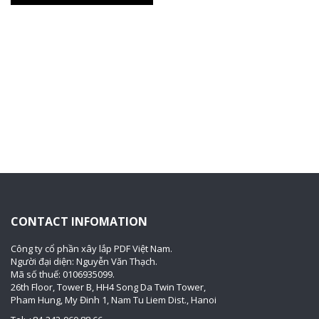
CONTACT INFOMATION
Công ty cổ phần xây lắp PDF Việt Nam.
Người đại diện: Nguyễn Văn Thạch.
Mã số thuế: 0106935099.
26th Floor, Tower B, HH4 Song Da Twin Tower,
Pham Hung, My Đinh 1, Nam Tu Liem Dist., Hanoi