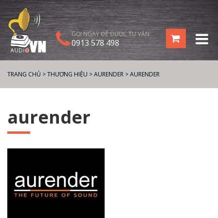
GỌI NGAY ĐỂ ĐƯỢC TƯ VẤN
0913 578 498
TRANG CHỦ
>
THƯƠNG HIỆU
>
AURENDER
>
AURENDER
aurender