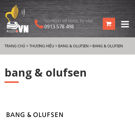
GỌI NGAY ĐỂ ĐƯỢC TƯ VẤN
0913 578 498
TRANG CHỦ
>
THƯƠNG HIỆU
>
BANG & OLUFSEN
>
BANG & OLUFSEN
bang & olufsen