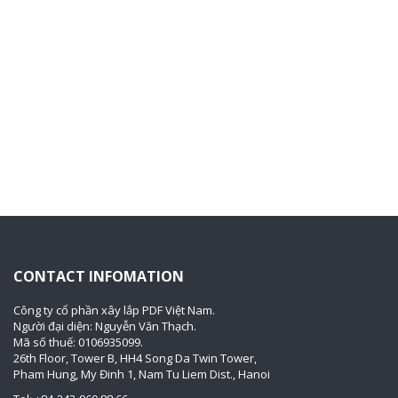
CONTACT INFOMATION
Công ty cổ phần xây lắp PDF Việt Nam.
Người đại diện: Nguyễn Văn Thạch.
Mã số thuế: 0106935099.
26th Floor, Tower B, HH4 Song Da Twin Tower,
Pham Hung, My Đinh 1, Nam Tu Liem Dist., Hanoi