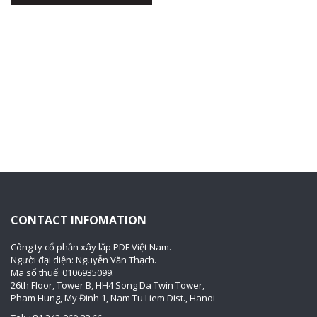
CONTACT INFOMATION
Công ty cổ phần xây lắp PDF Việt Nam.
Người đại diện: Nguyễn Văn Thạch.
Mã số thuế: 0106935099.
26th Floor, Tower B, HH4 Song Da Twin Tower,
Pham Hung, My Đinh 1, Nam Tu Liem Dist., Hanoi