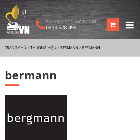
GỌI NGAY ĐỂ ĐƯỢC TƯ VẤN
0913 578 498
TRANG CHỦ
>
THƯƠNG HIỆU
>
BERMANN
>
BERMANN
bermann